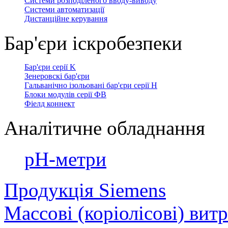
Системи розподіленого вводу-виводу
Системи автоматизації
Дистанційне керування
Бар'єри іскробезпеки
Бар'єри серії K
Зенеровскі бар'єри
Гальванічно ізольовані бар'єри серії H
Блоки модулів серії ФВ
Фіелд коннект
Аналітичне обладнання
рН-метри
Продукція Siemens
Массові (коріолісові) вит