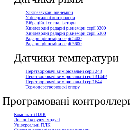
Ультразвукові рівнеміри
Універсальні контролери
Вібраційні сигналізатори
Хвилеводні радарні рівнеміри серії 3300
Хвилеводні радарні рівнеміри серії 5300
Радарні рівнеміри серії 5400
Радарні рівнеміри серії 5600
Датчики температури
Перетворювачі вимірювальні серії 248
Перетворювачі вимірювальні серії 3144Р
Перетворювачі вимірювальні серії 644
Термоперетворювачі опору
Програмовані контроллер
Компактні ПЛК
Логічні керуючі модулі
Універсальні ПЛК