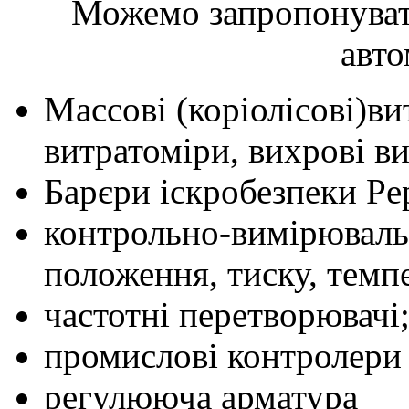
Можемо запропонуват
авто
Массові (коріолісові)ви
витратоміри, вихрові в
Барєри іскробезпеки Pe
контрольно-вимірюваль
положення, тиску, темпе
частотні перетворювачі
промислові контролери т
регулююча арматура