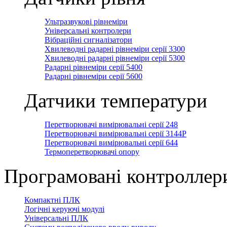
Ультразвукові рівнеміри
Універсальні контролери
Вібраційні сигналізатори
Хвилеводні радарні рівнеміри серії 3300
Хвилеводні радарні рівнеміри серії 5300
Радарні рівнеміри серії 5400
Радарні рівнеміри серії 5600
Датчики температури
Перетворювачі вимірювальні серії 248
Перетворювачі вимірювальні серії 3144Р
Перетворювачі вимірювальні серії 644
Термоперетворювачі опору
Програмовані контроллер
Компактні ПЛК
Логічні керуючі модулі
Універсальні ПЛК