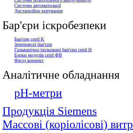
Системи розподіленого вводу-виводу
Системи автоматизації
Дистанційне керування
Бар'єри іскробезпеки
Бар'єри серії K
Зенеровскі бар'єри
Гальванічно ізольовані бар'єри серії H
Блоки модулів серії ФВ
Фіелд коннект
Аналітичне обладнання
рН-метри
Продукція Siemens
Массові (коріолісові) вит