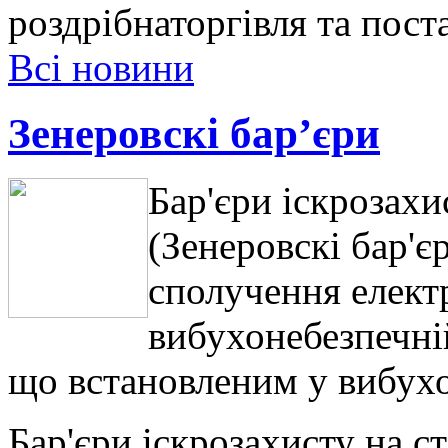
роздрібнаторгівля та пост
Всі новини
Зенеровскі бар’єри
Бар'єри іскрозахи
(Зенеровскі бар'є
сполучення елект
вибухонебезпечній
що встановленим у вибухо
Бар'єри іскрозахисту на с