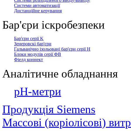
Системи розподіленого вводу-виводу
Системи автоматизації
Дистанційне керування
Бар'єри іскробезпеки
Бар'єри серії K
Зенеровскі бар'єри
Гальванічно ізольовані бар'єри серії H
Блоки модулів серії ФВ
Фіелд коннект
Аналітичне обладнання
рН-метри
Продукція Siemens
Массові (коріолісові) вит