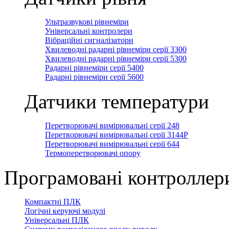
Ультразвукові рівнеміри
Універсальні контролери
Вібраційні сигналізатори
Хвилеводні радарні рівнеміри серії 3300
Хвилеводні радарні рівнеміри серії 5300
Радарні рівнеміри серії 5400
Радарні рівнеміри серії 5600
Датчики температури
Перетворювачі вимірювальні серії 248
Перетворювачі вимірювальні серії 3144Р
Перетворювачі вимірювальні серії 644
Термоперетворювачі опору
Програмовані контроллер
Компактні ПЛК
Логічні керуючі модулі
Універсальні ПЛК