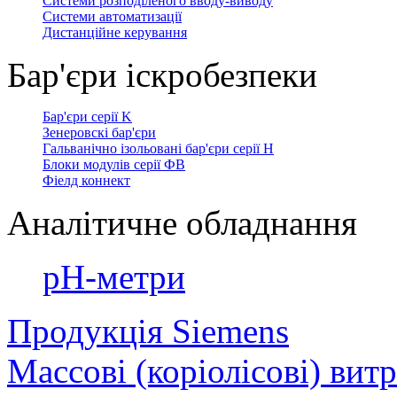
Системи розподіленого вводу-виводу
Системи автоматизації
Дистанційне керування
Бар'єри іскробезпеки
Бар'єри серії K
Зенеровскі бар'єри
Гальванічно ізольовані бар'єри серії H
Блоки модулів серії ФВ
Фіелд коннект
Аналітичне обладнання
рН-метри
Продукція Siemens
Массові (коріолісові) вит