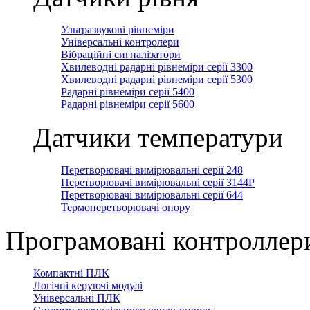
Ультразвукові рівнеміри
Універсальні контролери
Вібраційні сигналізатори
Хвилеводні радарні рівнеміри серії 3300
Хвилеводні радарні рівнеміри серії 5300
Радарні рівнеміри серії 5400
Радарні рівнеміри серії 5600
Датчики температури
Перетворювачі вимірювальні серії 248
Перетворювачі вимірювальні серії 3144Р
Перетворювачі вимірювальні серії 644
Термоперетворювачі опору
Програмовані контроллер
Компактні ПЛК
Логічні керуючі модулі
Універсальні ПЛК