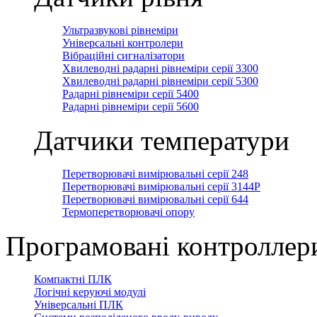
Ультразвукові рівнеміри
Універсальні контролери
Вібраційні сигналізатори
Хвилеводні радарні рівнеміри серії 3300
Хвилеводні радарні рівнеміри серії 5300
Радарні рівнеміри серії 5400
Радарні рівнеміри серії 5600
Датчики температури
Перетворювачі вимірювальні серії 248
Перетворювачі вимірювальні серії 3144Р
Перетворювачі вимірювальні серії 644
Термоперетворювачі опору
Програмовані контроллер
Компактні ПЛК
Логічні керуючі модулі
Універсальні ПЛК