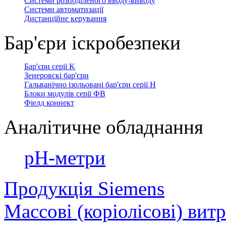
Системи розподіленого вводу-виводу
Системи автоматизації
Дистанційне керування
Бар'єри іскробезпеки
Бар'єри серії K
Зенеровскі бар'єри
Гальванічно ізольовані бар'єри серії H
Блоки модулів серії ФВ
Фіелд коннект
Аналітичне обладнання
рН-метри
Продукція Siemens
Массові (коріолісові) вит